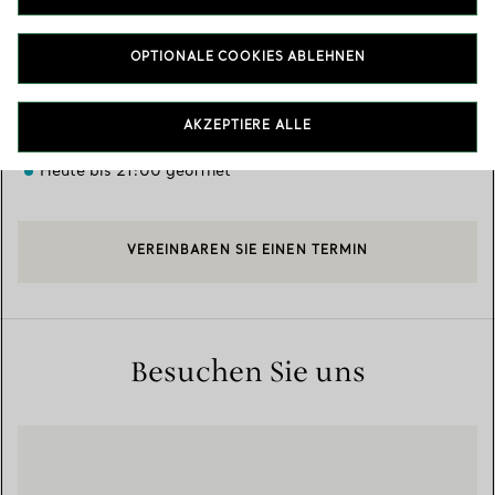
Verfügbare Leistungen
+
2
OPTIONALE COOKIES ABLEHNEN
87-135 Brompton Road
,
London
,
London,
GB
SW1X 7XL
AKZEPTIERE ALLE
020 7730 1234
Heute bis 21:00 geöffnet
VEREINBAREN SIE EINEN TERMIN
Besuchen Sie uns