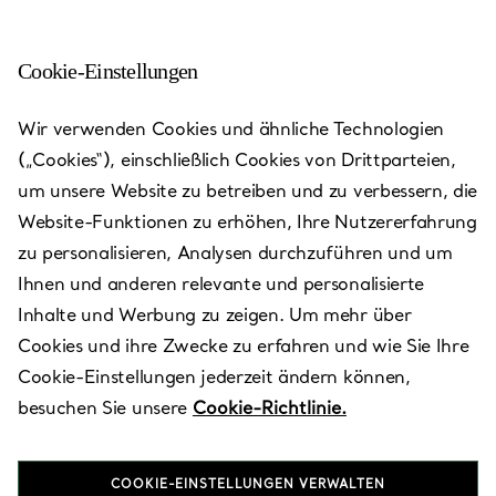
Cookie-Einstellungen
Triumph RC
Wir verwenden Cookies und ähnliche Technologien
(„Cookies“), einschließlich Cookies von Drittparteien,
Heute bis 20:00 geöffnet
um unsere Website zu betreiben und zu verbessern, die
Website-Funktionen zu erhöhen, Ihre Nutzererfahrung
zu personalisieren, Analysen durchzuführen und um
Verfügbare Leistungen
+
2
Ihnen und anderen relevante und personalisierte
Inhalte und Werbung zu zeigen. Um mehr über
Cookies und ihre Zwecke zu erfahren und wie Sie Ihre
Samal-2, 67,
,
Almaty
,
KZ
050059
Cookie-Einstellungen jederzeit ändern können,
8 (727) 315 6000
besuchen Sie unsere
Cookie-Richtlinie.
Besuchen Sie uns
COOKIE-EINSTELLUNGEN VERWALTEN