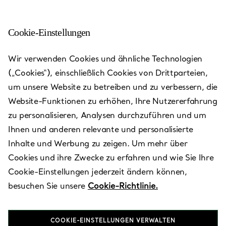
Cookie-Einstellungen
Moscow - Petrovka
Wir verwenden Cookies und ähnliche Technologien
(„Cookies“), einschließlich Cookies von Drittparteien,
Heute bis 22:00 geöffnet
um unsere Website zu betreiben und zu verbessern, die
Website-Funktionen zu erhöhen, Ihre Nutzererfahrung
zu personalisieren, Analysen durchzuführen und um
Verfügbare Leistungen
+
2
Ihnen und anderen relevante und personalisierte
Inhalte und Werbung zu zeigen. Um mehr über
Cookies und ihre Zwecke zu erfahren und wie Sie Ihre
Petrovka Street, 10
,
Moscow
,
RU
107031
Cookie-Einstellungen jederzeit ändern können,
8 (495) 787-88-07
besuchen Sie unsere
Cookie-Richtlinie.
Besuchen Sie uns
COOKIE-EINSTELLUNGEN VERWALTEN