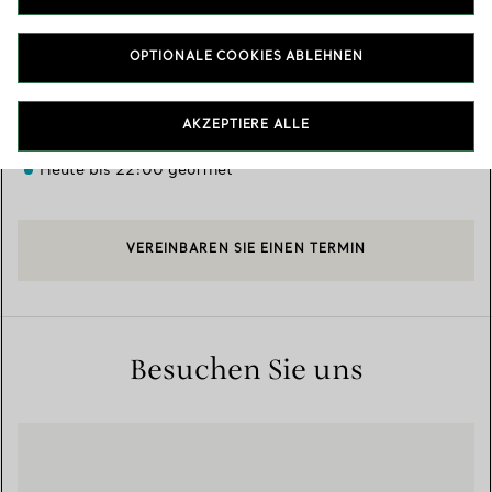
Verfügbare Leistungen
+
2
OPTIONALE COOKIES ABLEHNEN
G.94-96, The Exchange TRX
,
Kuala Lumpur
,
MY
55188
AKZEPTIERE ALLE
1-800-18-1660
Heute bis 22:00 geöffnet
VEREINBAREN SIE EINEN TERMIN
Besuchen Sie uns