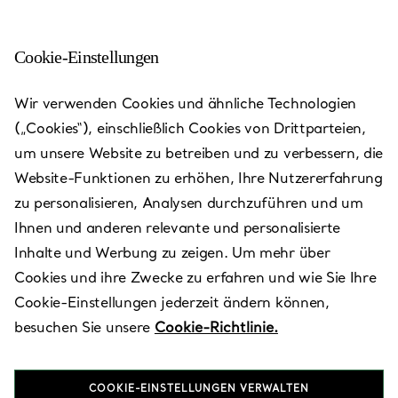
Cookie-Einstellungen
Wuxi - Center 66
Wir verwenden Cookies und ähnliche Technologien
(„Cookies“), einschließlich Cookies von Drittparteien,
Heute bis 22:00 geöffnet
um unsere Website zu betreiben und zu verbessern, die
Website-Funktionen zu erhöhen, Ihre Nutzererfahrung
zu personalisieren, Analysen durchzuführen und um
Verfügbare Leistungen
+
2
Ihnen und anderen relevante und personalisierte
Inhalte und Werbung zu zeigen. Um mehr über
Cookies und ihre Zwecke zu erfahren und wie Sie Ihre
139 Renmin Middle Road
,
Wuxi
,
Jiangsu,
CN
Cookie-Einstellungen jederzeit ändern können,
besuchen Sie unsere
Cookie-Richtlinie.
Besuchen Sie uns
COOKIE-EINSTELLUNGEN VERWALTEN