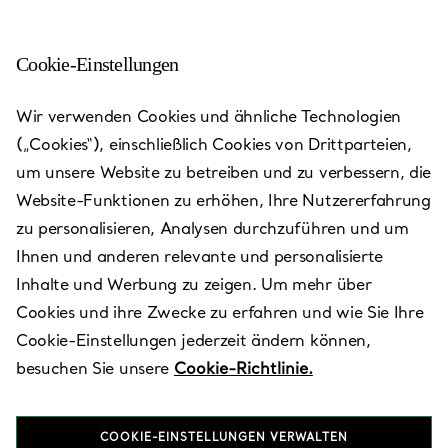
Cookie-Einstellungen
Chengdu International
Wir verwenden Cookies und ähnliche Technologien
Finance Square
(„Cookies“), einschließlich Cookies von Drittparteien,
um unsere Website zu betreiben und zu verbessern, die
Heute bis 22:00 geöffnet
Website-Funktionen zu erhöhen, Ihre Nutzererfahrung
zu personalisieren, Analysen durchzuführen und um
Ihnen und anderen relevante und personalisierte
Verfügbare Leistungen
+
2
Inhalte und Werbung zu zeigen. Um mehr über
Cookies und ihre Zwecke zu erfahren und wie Sie Ihre
Cookie-Einstellungen jederzeit ändern können,
No. 1, Section 3, Hongxing Road
,
Chengdu
,
Sichuan,
CN
besuchen Sie unsere
Cookie-Richtlinie.
610021
COOKIE-EINSTELLUNGEN VERWALTEN