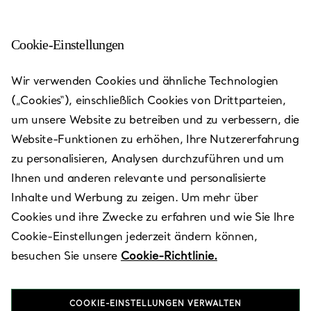
Cookie-Einstellungen
Starfield Hanam
Wir verwenden Cookies und ähnliche Technologien
(„Cookies“), einschließlich Cookies von Drittparteien,
Heute bis 21:00 geöffnet
um unsere Website zu betreiben und zu verbessern, die
Website-Funktionen zu erhöhen, Ihre Nutzererfahrung
zu personalisieren, Analysen durchzuführen und um
VEREINBAREN SIE EINEN TERMIN
Ihnen und anderen relevante und personalisierte
Inhalte und Werbung zu zeigen. Um mehr über
Cookies und ihre Zwecke zu erfahren und wie Sie Ihre
Verfügbare Leistungen
+
2
Cookie-Einstellungen jederzeit ändern können,
besuchen Sie unsere
Cookie-Richtlinie.
750 Misa-daero
,
Hanam-si
,
Gyeonggi-do,
KR
12942
COOKIE-EINSTELLUNGEN VERWALTEN
031-620-1140