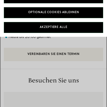
Verfügbare Leistungen
+
2
OPTIONALE COOKIES ABLEHNEN
536 Poeun-daero, Suji-gu
,
Yongin-si
,
Gyeonggi-do,
KR
16896
AKZEPTIERE ALLE
031-601-7490
Heute bis 20:00 geöffnet
VEREINBAREN SIE EINEN TERMIN
Besuchen Sie uns