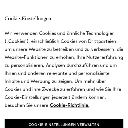
Cookie-Einstellungen
Nagoya, Aichi - Nagoya
Wir verwenden Cookies und ähnliche Technologien
Matsuzakaya
(„Cookies“), einschließlich Cookies von Drittparteien,
um unsere Website zu betreiben und zu verbessern, die
Heute bis 20:00 geöffnet
Website-Funktionen zu erhöhen, Ihre Nutzererfahrung
zu personalisieren, Analysen durchzuführen und um
Ihnen und anderen relevante und personalisierte
VEREINBAREN SIE EINEN TERMIN
Inhalte und Werbung zu zeigen. Um mehr über
Cookies und ihre Zwecke zu erfahren und wie Sie Ihre
Cookie-Einstellungen jederzeit ändern können,
Verfügbare Leistungen
+
2
besuchen Sie unsere
Cookie-Richtlinie.
COOKIE-EINSTELLUNGEN VERWALTEN
3-16-1 Sakae
,
Nagoya
,
Aichi,
JP
460-8430