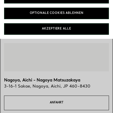
0120-321-488
OPTIONALE COOKIES ABLEHNEN
Besuchen Sie uns
AKZEPTIERE ALLE
Nagoya, Aichi - Nagoya Matsuzakaya
3-16-1 Sakae
,
Nagoya
,
Aichi,
JP
460-8430
ANFAHRT