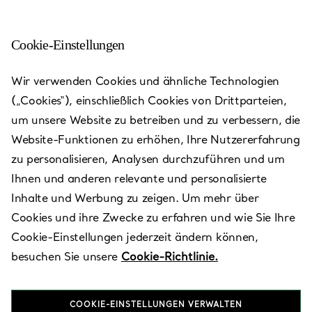
Cookie-Einstellungen
Paris - Rue de la Paix
Wir verwenden Cookies und ähnliche Technologien
(„Cookies“), einschließlich Cookies von Drittparteien,
Heute bis 19:00 geöffnet
um unsere Website zu betreiben und zu verbessern, die
Website-Funktionen zu erhöhen, Ihre Nutzererfahrung
zu personalisieren, Analysen durchzuführen und um
VEREINBAREN SIE EINEN TERMIN
Ihnen und anderen relevante und personalisierte
Inhalte und Werbung zu zeigen. Um mehr über
Cookies und ihre Zwecke zu erfahren und wie Sie Ihre
Verfügbare Leistungen
Cookie-Einstellungen jederzeit ändern können,
besuchen Sie unsere
Cookie-Richtlinie.
6, Rue de la Paix
,
Paris
,
Ile-de-France,
FR
75002
COOKIE-EINSTELLUNGEN VERWALTEN
01 40 20 20 20