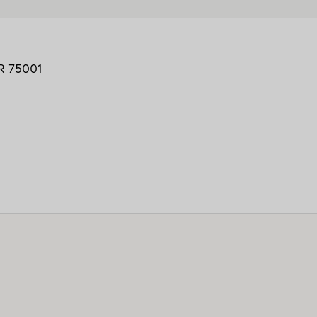
R
75001