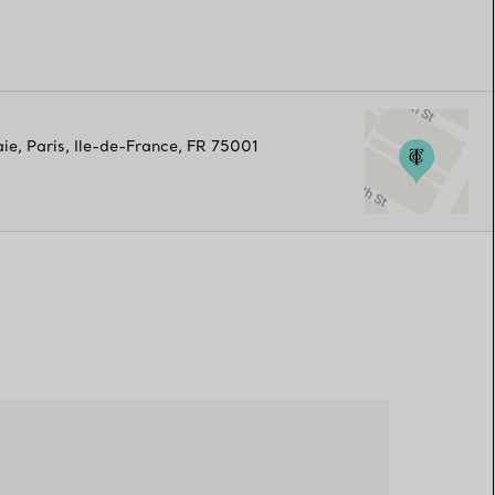
aie
,
Paris
,
Ile-de-France,
FR
75001