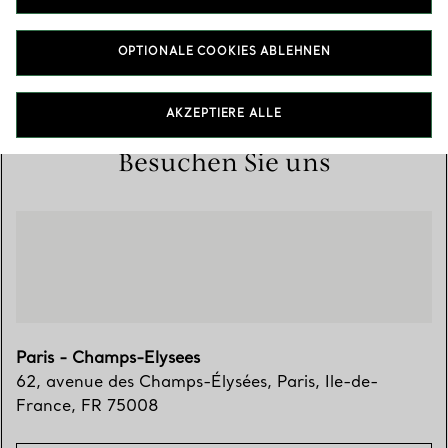
62, avenue des Champs-Élysées
,
Paris
,
Ile-de-France,
FR
75008
OPTIONALE COOKIES ABLEHNEN
01 84 82 02 00
AKZEPTIERE ALLE
Besuchen Sie uns
Paris - Champs-Elysees
62, avenue des Champs-Élysées
,
Paris
,
Ile-de-
France,
FR
75008