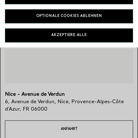
04 89 14 25 25
OPTIONALE COOKIES ABLEHNEN
Besuchen Sie uns
AKZEPTIERE ALLE
Nice - Avenue de Verdun
6, Avenue de Verdun
,
Nice
,
Provence-Alpes-Côte
d'Azur,
FR
06000
ANFAHRT