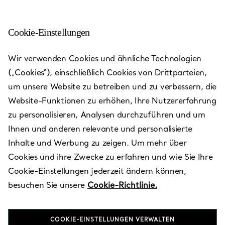
Cookie-Einstellungen
Nice - Avenue de Verdun
Wir verwenden Cookies und ähnliche Technologien
(„Cookies“), einschließlich Cookies von Drittparteien,
Heute bis 19:00 geöffnet
um unsere Website zu betreiben und zu verbessern, die
Website-Funktionen zu erhöhen, Ihre Nutzererfahrung
zu personalisieren, Analysen durchzuführen und um
VEREINBAREN SIE EINEN TERMIN
Ihnen und anderen relevante und personalisierte
Inhalte und Werbung zu zeigen. Um mehr über
Cookies und ihre Zwecke zu erfahren und wie Sie Ihre
Verfügbare Leistungen
+
3
Cookie-Einstellungen jederzeit ändern können,
besuchen Sie unsere
Cookie-Richtlinie.
6, Avenue de Verdun
,
Nice
,
Provence-Alpes-Côte d'Azur,
FR
06000
COOKIE-EINSTELLUNGEN VERWALTEN