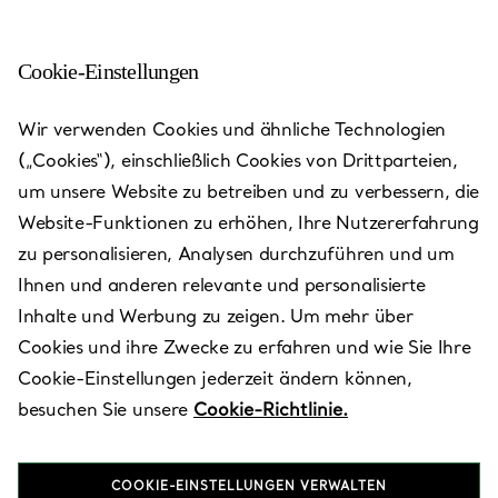
Cookie-Einstellungen
Adelaide - Burnside
Wir verwenden Cookies und ähnliche Technologien
(„Cookies“), einschließlich Cookies von Drittparteien,
Heute bis 17:30 geöffnet
um unsere Website zu betreiben und zu verbessern, die
Website-Funktionen zu erhöhen, Ihre Nutzererfahrung
zu personalisieren, Analysen durchzuführen und um
Verfügbare Leistungen
+
2
Ihnen und anderen relevante und personalisierte
Inhalte und Werbung zu zeigen. Um mehr über
Cookies und ihre Zwecke zu erfahren und wie Sie Ihre
447 Portrush Road
,
Glenside
,
SA,
AU
5065
Cookie-Einstellungen jederzeit ändern können,
1800 829 152
besuchen Sie unsere
Cookie-Richtlinie.
Besuchen Sie uns
COOKIE-EINSTELLUNGEN VERWALTEN